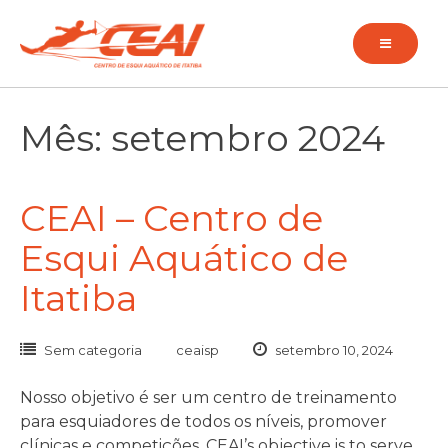
Pular
para
o
conteúdo
Mês: setembro 2024
CEAI – Centro de
Esqui Aquático de
Itatiba
Sem categoria
ceaisp
setembro 10, 2024
Nosso objetivo é ser um centro de treinamento
para esquiadores de todos os níveis, promover
clínicas e competições. CEAI’s objective is to serve