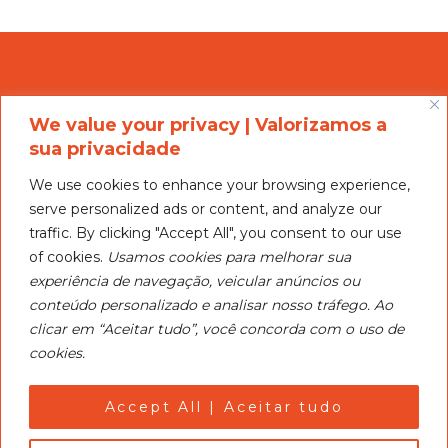
We value your privacy | Valorizamos a
sua privacidade
We use cookies to enhance your browsing experience,
serve personalized ads or content, and analyze our
Nosso objetivo é ser um centro de treinamento para
traffic. By clicking "Accept All", you consent to our use
esquiadores de todos os níveis, promover clínicas e
of cookies.
Usamos cookies para melhorar sua
competições.
experiência de navegação, veicular anúncios ou
conteúdo personalizado e analisar nosso tráfego. Ao
CEAI’s objective is to serve as a training center for skiers
clicar em “Aceitar tudo”, você concorda com o uso de
of all levels, promote clinics and turments.
cookies.
Política de Privacidade e Cookies
Privacy and Cookie Policy
Accept All | Aceitar tudo