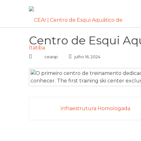
Pular
para
o
conteúdo
Centro de Esqui Aqu
ceaisp
julho 16, 2024
Navegação
Infraestrutura Homologada
de
post